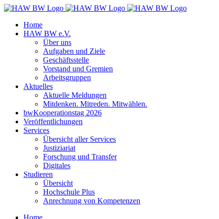
Zum
Inhalt
Home
springen
HAW BW e.V.
Über uns
Aufgaben und Ziele
Geschäftsstelle
Vorstand und Gremien
Arbeitsgruppen
Aktuelles
Aktuelle Meldungen
Mitdenken. Mitreden. Mitwählen.
bwKooperationstag 2026
Veröffentlichungen
Services
Übersicht aller Services
Justiziariat
Forschung und Transfer
Digitales
Studieren
Übersicht
Hochschule Plus
Anrechnung von Kompetenzen
Home