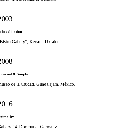
2003
olo exhibition
Bistro Gallery“, Kerson, Ukraine.
2008
xternal & Simple
useo de la Ciudad, Guadalajara, México.
2016
nimality
allery 24, Dortmund, Germany.