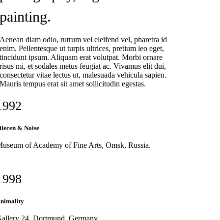
painting.
Aenean diam odio, rutrum vel eleifend vel, pharetra id
enim. Pellentesque ut turpis ultrices, pretium leo eget,
tincidunt ipsum. Aliquam erat volutpat. Morbi ornare
risus mi, et sodales metus feugiat ac. Vivamus elit dui,
consectetur vitae lectus ut, malesuada vehicula sapien.
Mauris tempus erat sit amet sollicitudin egestas.
1992
ilecen & Noise
useum of Academy of Fine Arts, Omsk, Russia.
1998
nimality
allery 24, Dortmund, Germany.