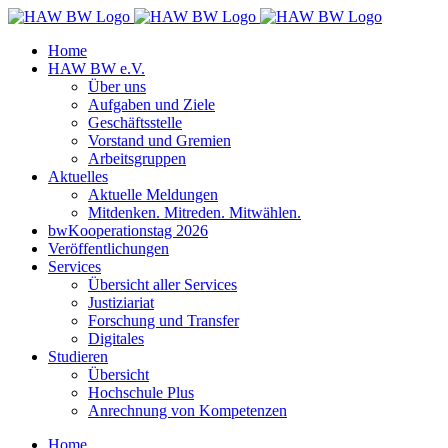
Zum
Inhalt
Home
springen
HAW BW e.V.
Über uns
Aufgaben und Ziele
Geschäftsstelle
Vorstand und Gremien
Arbeitsgruppen
Aktuelles
Aktuelle Meldungen
Mitdenken. Mitreden. Mitwählen.
bwKooperationstag 2026
Veröffentlichungen
Services
Übersicht aller Services
Justiziariat
Forschung und Transfer
Digitales
Studieren
Übersicht
Hochschule Plus
Anrechnung von Kompetenzen
Home