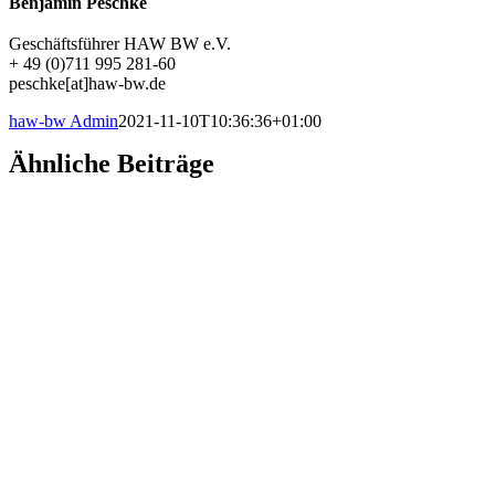
Benjamin Peschke
Geschäftsführer HAW BW e.V.
+ 49 (0)711 995 281-60
peschke[at]haw-bw.de
haw-bw Admin
2021-11-10T10:36:36+01:00
Ähnliche Beiträge