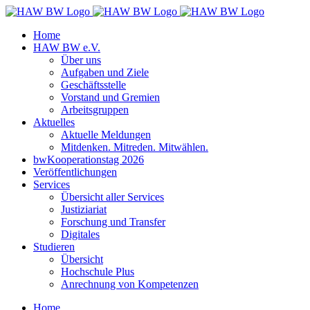
Zum
Inhalt
Home
springen
HAW BW e.V.
Über uns
Aufgaben und Ziele
Geschäftsstelle
Vorstand und Gremien
Arbeitsgruppen
Aktuelles
Aktuelle Meldungen
Mitdenken. Mitreden. Mitwählen.
bwKooperationstag 2026
Veröffentlichungen
Services
Übersicht aller Services
Justiziariat
Forschung und Transfer
Digitales
Studieren
Übersicht
Hochschule Plus
Anrechnung von Kompetenzen
Home