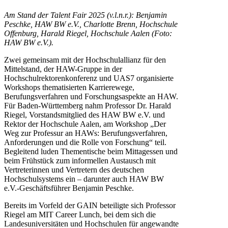
Am Stand der Talent Fair 2025 (v.l.n.r.): Benjamin
Peschke, HAW BW e.V., Charlotte Brenn, Hochschule
Offenburg, Harald Riegel, Hochschule Aalen (Foto:
HAW BW e.V.).
Zwei gemeinsam mit der Hochschulallianz für den
Mittelstand, der HAW-Gruppe in der
Hochschulrektorenkonferenz und UAS7 organisierte
Workshops thematisierten Karrierewege,
Berufungsverfahren und Forschungsaspekte an HAW.
Für Baden-Württemberg nahm Professor Dr. Harald
Riegel, Vorstandsmitglied des HAW BW e.V. und
Rektor der Hochschule Aalen, am Workshop „Der
Weg zur Professur an HAWs: Berufungsverfahren,
Anforderungen und die Rolle von Forschung“ teil.
Begleitend luden Thementische beim Mittagessen und
beim Frühstück zum informellen Austausch mit
Vertreterinnen und Vertretern des deutschen
Hochschulsystems ein – darunter auch HAW BW
e.V.-Geschäftsführer Benjamin Peschke.
Bereits im Vorfeld der GAIN beteiligte sich Professor
Riegel am MIT Career Lunch, bei dem sich die
Landesuniversitäten und Hochschulen für angewandte