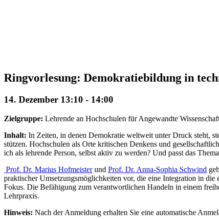
Ringvorlesung: Demokratiebildung in tec
14. Dezember 13:10
-
14:00
Zielgruppe:
Lehrende an Hochschulen für Angewandte Wissenschaf
Inhalt:
In Zeiten, in denen Demokratie weltweit unter Druck steht, ste
stützen. Hochschulen als Orte kritischen Denkens und gesellschaftli
ich als lehrende Person, selbst aktiv zu werden? Und passt das The
Prof. Dr. Marius Hofmeister
und
Prof. Dr. Anna-Sophia Schwind
geb
praktischer Umsetzungsmöglichkeiten vor, die eine Integration in di
Fokus. Die Befähigung zum verantwortlichen Handeln in einem freihei
Lehrpraxis.
Hinweis:
Nach der Anmeldung erhalten Sie eine automatische Anme