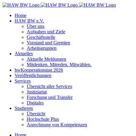
Zum
Inhalt
Home
springen
HAW BW e.V.
Über uns
Aufgaben und Ziele
Geschäftsstelle
Vorstand und Gremien
Arbeitsgruppen
Aktuelles
Aktuelle Meldungen
Mitdenken. Mitreden. Mitwählen.
bwKooperationstag 2026
Veröffentlichungen
Services
Übersicht aller Services
Justiziariat
Forschung und Transfer
Digitales
Studieren
Übersicht
Hochschule Plus
Anrechnung von Kompetenzen
Home